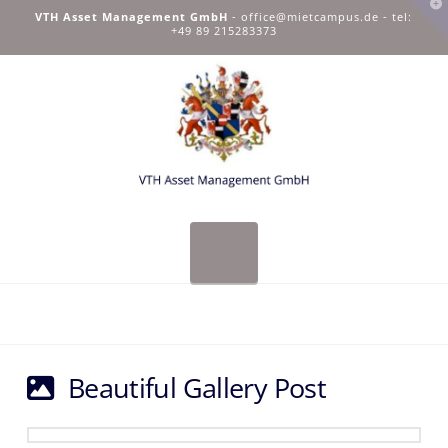
T
VTH Asset Management GmbH
-
office@mietcampus.de
- tel:
t
+49 89 215283373
W
Navigation
Beautiful Gallery Post