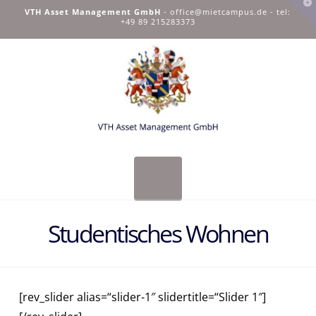
T
VTH Asset Management GmbH
-
office@mietcampus.de
- tel:
t
+49 89 215283373
W
Navigation
Studentisches Wohnen
[rev_slider alias=“slider-1″ slidertitle=“Slider 1″]