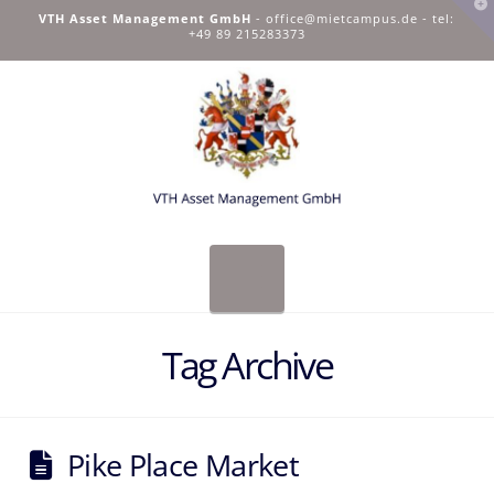
T
VTH Asset Management GmbH
-
office@mietcampus.de
- tel:
t
+49 89 215283373
W
Navigation
Tag Archive
Pike Place Market