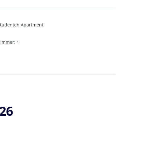
tudenten Apartment
zimmer
:
1
026