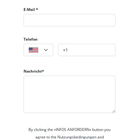
t of Munich, the best located and the most central Student residenc
E-Mail *
ops and supermarkets, the subway stations Poccistraße and Implerst
and countless bars in the city.
Telefon
Nachricht*
By clicking the «INFOS ANFORDERN» button you
agree to the Nutzungsbedingungen and