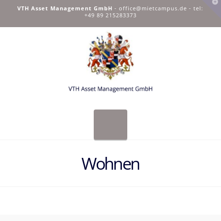
T
VTH Asset Management GmbH
-
office@mietcampus.de
- tel:
t
+49 89 215283373
W
Navigation
Wohnen