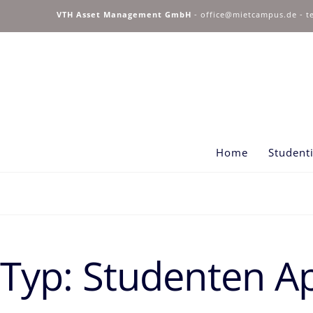
VTH Asset Management GmbH
-
office@mietcampus.de
- t
Home
Student
Typ:
Studenten A