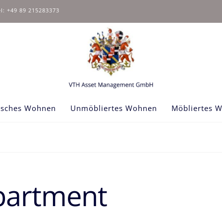
el: +49 89 215283373
isches Wohnen
Unmöbliertes Wohnen
Möbliertes 
partment