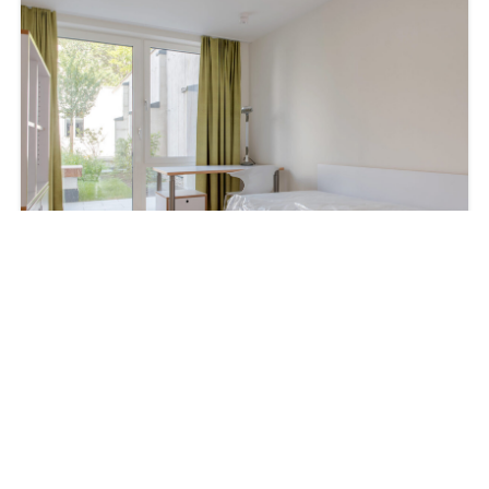
€1.170
1
Schlafzimmer
1
Badezimmer
25.84
m²
Studenten Apartment
Möbliertes Wohnen
Studentisches Wohnen