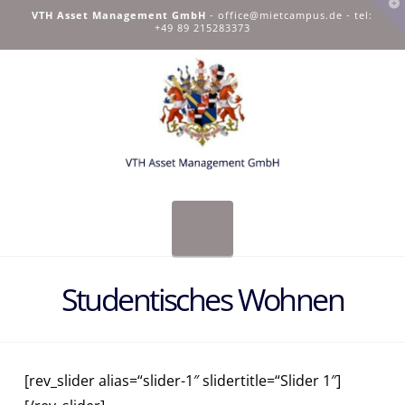
T
VTH Asset Management GmbH
-
office@mietcampus.de
- tel:
t
+49 89 215283373
W
Navigation
Studentisches Wohnen
[rev_slider alias=“slider-1″ slidertitle=“Slider 1″]